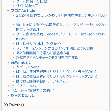
ゲーム開発一行日記
サイト開発メモ
ブログ/article
2024年版おもしろ・かわいい・愉快な演出ランキングベスト
3
Notionによるゲーム開発のシナリオ・スケジュール・ネタ帳・
開発データ管理
ゲーム台本執筆用Emacsメジャーモード mz-scripter-
mode
ばけ探便り Vol.1, 202607
プレイヤーをワクワクさせるイベント演出とその実例
第2作目開発から学んだ反省点5選
謎解きアドベンチャーのBGMを作曲する
音楽/music
カバー/Cover
ばけねこ探偵事務所オリジナルサウンドトラックVol.1
ばけねこ探偵事務所オリジナルサウンドトラックVol.2
ばけねこ探偵事務所ミニアルバム
サークルについて
サムネ素材(実況者さま向け)
以前のお知らせ
X(Twitter)