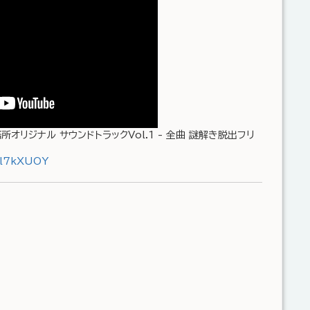
オリジナル サウンドトラックVol.1 - 全曲 謎解き脱出フリ
2l7kXUOY