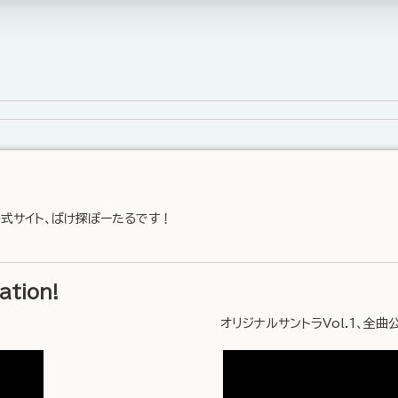
式サイト、ばけ探ぽーたるです！
tion!
オリジナルサントラVol.1、全曲