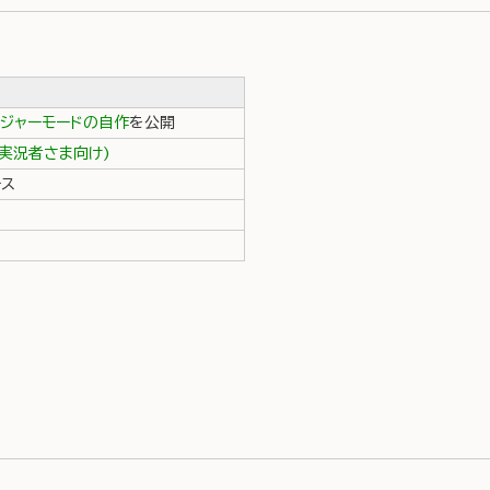
メジャーモードの自作
を公開
実況者さま向け)
ース