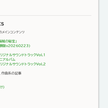
ts
のメインコンテンツ
海賊の秘宝」
験版v20260223)
ジナルサウンドトラックVol.1
ニアルバム
ジナルサウンドトラックVol.2
、作曲系の記事
け)