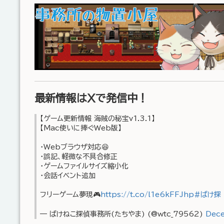
最新情報はXで発信中！
【ゲーム更新情報 海賊の秘宝v1.3.1】
【Mac使いに捧ぐWeb版】
・Webブラウザ対応😆
・誤記、軽微な不具合修正
・ゲームファイルサイズ縮小化
・会話イベント追加
フリーゲーム夢現🎮
https://t.co/l1e6kFFJhp
#ばけ探
— ばけねこ探偵事務所(たちやま) (@wtc_79562)
Dece