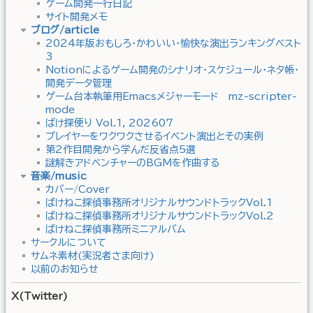
ゲーム開発一行日記
サイト開発メモ
ブログ/article
2024年版おもしろ・かわいい・愉快な演出ランキングベスト
3
Notionによるゲーム開発のシナリオ・スケジュール・ネタ帳・
開発データ管理
ゲーム台本執筆用Emacsメジャーモード mz-scripter-
mode
ばけ探便り Vol.1, 202607
プレイヤーをワクワクさせるイベント演出とその実例
第2作目開発から学んだ反省点5選
謎解きアドベンチャーのBGMを作曲する
音楽/music
カバー/Cover
ばけねこ探偵事務所オリジナルサウンドトラックVol.1
ばけねこ探偵事務所オリジナルサウンドトラックVol.2
ばけねこ探偵事務所ミニアルバム
サークルについて
サムネ素材(実況者さま向け)
以前のお知らせ
X(Twitter)