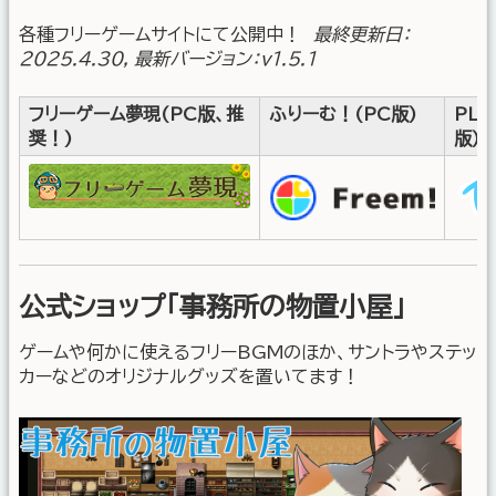
各種フリーゲームサイトにて公開中！
最終更新日：
2025.4.30, 最新バージョン：v1.5.1
フリーゲーム夢現(PC版、推
ふりーむ！(PC版)
PLi
奨！)
版)
公式ショップ「事務所の物置小屋」
ゲームや何かに使えるフリーBGMのほか、サントラやステッ
カーなどのオリジナルグッズを置いてます！