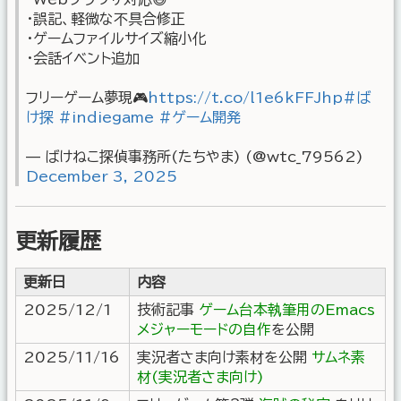
・誤記、軽微な不具合修正
・ゲームファイルサイズ縮小化
・会話イベント追加
フリーゲーム夢現🎮
https://t.co/l1e6kFFJhp
#ば
け探
#indiegame
#ゲーム開発
— ばけねこ探偵事務所(たちやま) (@wtc_79562)
December 3, 2025
更新履歴
更新日
内容
2025/12/1
技術記事
ゲーム台本執筆用のEmacs
メジャーモードの自作
を公開
2025/11/16
実況者さま向け素材を公開
サムネ素
材(実況者さま向け)